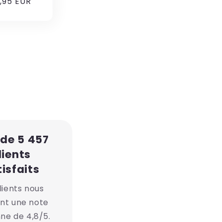
,95 EUR
 de 5 457
lients
isfaits
lients nous
nt une note
e de 4,8/5.