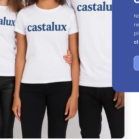
N
r
p
cl