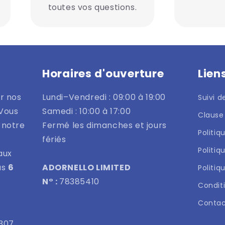
toutes vos questions.
Horaires d'ouverture
Lien
r nos
Lundi–Vendredi : 09:00 à 19:00
Suivi 
 Vous
Samedi : 10:00 à 17:00
Clause
 notre
Fermé les dimanches et jours
Politi
fériés
Politiq
aux
us
6
ADORNELLO LIMITED
Politiq
N° :
78385410
Conditi
Conta
2307