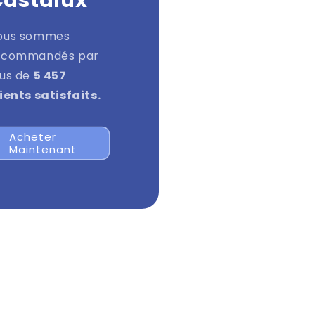
Castalux
ous sommes
ecommandés par
lus de
5 457
ients satisfaits.
Acheter
Maintenant